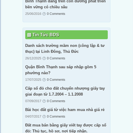
Bình Thạnh đang trên con đường phát triển
bền vững có chiều sâu
25/06/2016
0 Comments
Tin Tức BDS
Danh sách trường mầm non (công lập & tư
thục) tại Linh Đông, Thủ Đức
26/12/2025
0 Comments
Quận Bình Thạnh sau sáp nhập gồm 5
phường nào?
17/07/2025
0 Comments
Cấp sổ đỏ cho đất chuyển nhượng giấy tay
giai đoạn từ 1.7.2004 – 1.1.2008
07/09/2017
0 Comments
Bài học đắt giá từ việc ham mua nhà giá rẻ
04/07/2017
0 Comments
Đất mua bán bằng giấy viết tay được cấp sổ
đỏ: Thủ tục, hồ sơ, nơi tiếp nhận.