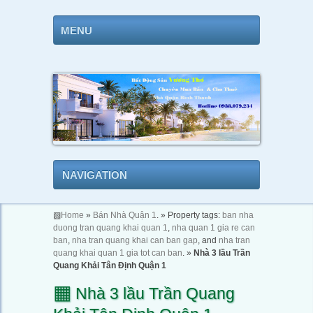
MENU
NAVIGATION
▧
Home
»
Bán Nhà Quận 1
. » Property tags:
ban nha
duong tran quang khai quan 1
,
nha quan 1 gia re can
ban
,
nha tran quang khai can ban gap
, and
nha tran
quang khai quan 1 gia tot can ban
. »
Nhà 3 lầu Trần
Quang Khải Tân Định Quận 1
▦
Nhà 3 lầu Trần Quang