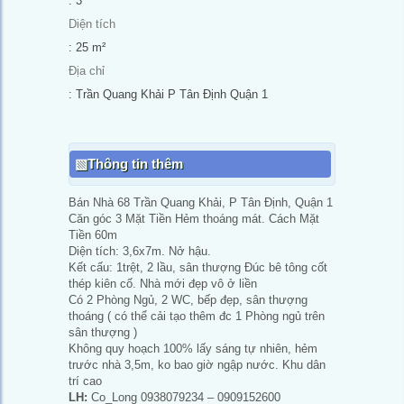
: 3
Diện tích
: 25 m²
Địa chỉ
: Trần Quang Khải P Tân Định Quận 1
Thông tin thêm
Bán Nhà 68 Trần Quang Khải, P Tân Định, Quận 1
Căn góc 3 Mặt Tiền Hẻm thoáng mát. Cách Mặt
Tiền 60m
Diện tích: 3,6x7m. Nở hậu.
Kết cấu: 1trệt, 2 lầu, sân thượng Đúc bê tông cốt
thép kiên cố. Nhà mới đẹp vô ở liền
Có 2 Phòng Ngủ, 2 WC, bếp đẹp, sân thượng
thoáng ( có thể cải tạo thêm đc 1 Phòng ngủ trên
sân thượng )
Không quy hoạch 100% lấy sáng tự nhiên, hẻm
trước nhà 3,5m, ko bao giờ ngập nước. Khu dân
trí cao
LH:
Co_Long 0938079234 – 0909152600