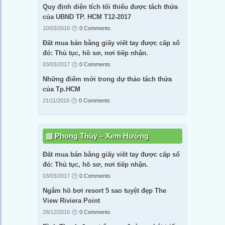
Quy định diện tích tối thiểu được tách thửa
của UBND TP. HCM T12-2017
10/03/2018
0 Comments
Đất mua bán bằng giấy viết tay được cấp sổ
đỏ: Thủ tục, hồ sơ, nơi tiếp nhận.
03/03/2017
0 Comments
Những điểm mới trong dự thảo tách thửa
của Tp.HCM
21/11/2016
0 Comments
Phong Thủy – Xem Hướng
Đất mua bán bằng giấy viết tay được cấp sổ
đỏ: Thủ tục, hồ sơ, nơi tiếp nhận.
03/03/2017
0 Comments
Ngắm hồ bơi resort 5 sao tuyệt đẹp The
View Riviera Point
28/12/2016
0 Comments