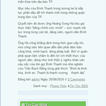
triển khai trên địa bàn TP.
Mục tiêu của Bình Thạnh trong tương lai là tiếp
tục phấn đấu để trở thành một trong những quận
trung tâm của TP.
Quyết tâm đó được ông Hoàng Song Hà kêu gọi
thực hiện “bằng chính sức mình” – sức mạnh nội
lực trong từng cán bộ, đảng viên, người dân Bình
Thạnh.
Ông Hà cũng khẳng định trong thời gian sắp tới,
mọi công việc liên quan đến dân phải đảm bảo
công khai, minh bạch, đúng pháp luật. Bởi vì quận
phải quan tâm chăm lo đến lợi ích thiết thực của
người dân, đúng như tinh thần ý nghĩa nhân văn
sâu sắc của tên gọi Bình Thạnh mà nhà nghiên
cứu Trần Bạch Đằng từng giải thích: “Bình là bình
hòa, bình an. Thạnh là thạnh vượng, thạnh đạt”.
Đăng bởi
admin
Ngày 25/06/2016 //
0 Comments
Danh mục :
Phong Thủy
&
Tin Tức BDS
Tin Cập Nhật