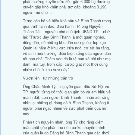
phải thường xuyên cứu đói, gần 6.000 hộ thường
xuyên gặp khó khăn phải trợ cấp, khoảng 3.196
người mù chữ…
Từng gắn bó và hiểu khá sâu về Bình Thạnh trong
quá trình lãnh đạo, điều hành TP, ông Nguyễn
Thành Tài – nguyên phó chủ tịch UBND TP – nhớ
lại: “Trước đây Bình Thạnh là một quận nghèo,
đông dân, có những khu dân cư nghèo, lụp xụp.
Quận lại nằm ở khu vực cửa ngõ, cơ sở hạ tầng,
vệ sinh môi trường, điều kiện sống của người dân
rất hạn chế. Thêm vào đó là tệ nạn xã hội như mại
dâm, ma túy, trộm cắp, cướp giật một thời cũng
nhức nhối ở khu vực này”.
Vươn lên từ những trăn trở
Ông Châu Minh Tỷ – nguyên giám đốc Sở Nội vụ
TP, người từng có thời gian gắn bó và am hiểu về
mảnh đất, con người Bình Thạnh – nhận xét rằng
nhìn lại những gì đang có ở Bình Thạnh, không ít
người phải ngạc nhiên về sức phát triển của nơi
này.
Phân tích nguyên nhân, ông Tỷ cho rằng điểm
mấu chốt góp phần tạo nên bước chuyển mình
của quận là do Đảng bộ Bình Thạnh qua các thời