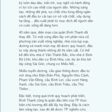
kỳ luôn đau đáu, trăn trở, suy nghĩ và hành động
vì lợi ích cao nhất của người dân. Những sáng
tạo, những đột phá, sự chắt chiu từng đồng ngân
sách để đầu tư cải tạo cơ sở vật chất, xây dựng
hạ tầng… đều xuất phát từ mục đích để người dân
có cuộc sống dễ dàng hơn.
40 năm qua, diện mạo của quận Bình Thạnh đã
thay đổi. Từ một vùng đầm lầy với phân nửa số
phường sản xuất nông nghiệp, nhà cửa lụp xụp,
đường sá manh mún nay đã được quy hoạch, đầu
tư xây dựng thành những đô thị sầm uất. Có thể
kể đến khu nhà ở Văn Thánh Bắc, khu nhà ở Đinh
Bộ Lĩnh, khu dân cư Bình Hòa; các dự án khu bờ
tây sông Sài Gòn, chung cư Miếu Nổi…
Nhiều tuyến đường, cầu giao thông được đầu tư
mở rộng như Điện Biên Phủ, Nguyễn Hữu Cảnh,
Phạm Văn Đồng, cầu Bình Lợi, cầu vượt Hàng
Xanh, cầu Sài Gòn, cầu Bình Triệu, cầu Thủ
Thiêm…
Đặc biệt, trong quá trình quy hoạch phát triển,
Bình Thạnh cũng là quận đầu tiên của TP thực
hiện chủ trương đổi đất lấy hạ tầng. Đây là cách
làm sáng tạo, sau đó đã được TP nghiên cứu,