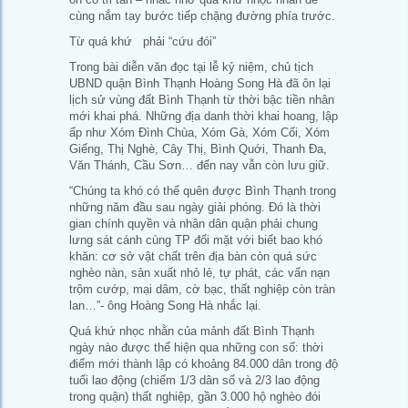
cùng nắm tay bước tiếp chặng đường phía trước.
Từ quá khứ phải “cứu đói”
Trong bài diễn văn đọc tại lễ kỷ niệm, chủ tịch
UBND quận Bình Thạnh Hoàng Song Hà đã ôn lại
lịch sử vùng đất Bình Thạnh từ thời bậc tiền nhân
mới khai phá. Những địa danh thời khai hoang, lập
ấp như Xóm Đình Chùa, Xóm Gà, Xóm Cối, Xóm
Giếng, Thị Nghè, Cây Thị, Bình Quới, Thanh Đa,
Văn Thánh, Cầu Sơn… đến nay vẫn còn lưu giữ.
“Chúng ta khó có thể quên được Bình Thạnh trong
những năm đầu sau ngày giải phóng. Đó là thời
gian chính quyền và nhân dân quận phải chung
lưng sát cánh cùng TP đối mặt với biết bao khó
khăn: cơ sở vật chất trên địa bàn còn quá sức
nghèo nàn, sản xuất nhỏ lẻ, tự phát, các vấn nạn
trộm cướp, mại dâm, cờ bạc, thất nghiệp còn tràn
lan…”- ông Hoàng Song Hà nhắc lại.
Quá khứ nhọc nhằn của mảnh đất Bình Thạnh
ngày nào được thể hiện qua những con số: thời
điểm mới thành lập có khoảng 84.000 dân trong độ
tuổi lao động (chiếm 1/3 dân số và 2/3 lao động
trong quận) thất nghiệp, gần 3.000 hộ nghèo đói