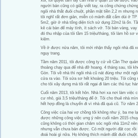
xôi, tôi quyết tâm lấy căn nhà ở quận 10 để được vào
người bán cũng có giấy viết tay, ra công chứng chứn
ngôi nhà thắt đuôi chuột, phần mặt tiền 2,2 m nhưng 
tôi nghĩ rất đơn giản, miễn có mảnh đất cắm dùi ở T
5m2, giờ ở nhà tổng diện tích sử dụng 22m2 là ổn. Tầ
kê cái bàn để máy tính, ít sách vở. Tôi bán vàng, vay
đó thu nhập của tôi tầm 15 triệu/tháng, tôi làm hồ sơ v
kiệm.
Về ở được nửa năm, tôi mới nhận thấy ngôi nhà đã xu
ngụy trang.
Tầm năm 2011, tôi được công ty cử về Cần Thơ quản l
thoảng chạy qua để nhà đỡ hoang. 4 tháng sau, tôi k
Gòn. Tôi về nhà thì ngôi nhà cũ nát đúng như một ng
cửa ra vào. Tôi sửa sơ hết khoảng 20 triệu. Tôi cũng
cho tôi xây dựng mà tôi rất ngại đi làm các thủ tục hà
Cuối năm 2013, tôi kết hôn. Nhà hơi xa nơi làm việc
cư nhỏ, giá 3,5 triệu/tháng để ở. Tôi cho thuê nhà mìn
hết hợp đồng là chuyển đi vì nhà đã quá cũ. Từ năm 2
Công việc của hai vợ chồng tôi không như ý, ba mẹ lạ
được những công việc ưng ý nên cuối năm 2015 chuyể
cũng không có thời gian chăm sóc ngôi nhà 11m2 nên tô
nhưng vẫn chưa bán được. Có một người đặt cọc rồi 
đoái hoài gì nữa. Họ không thích mảnh đất đuôi chuột