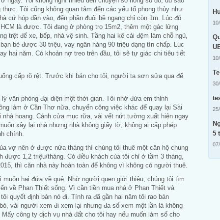
 ở ngay. Tôi không nghĩ nhiều đến chuyện sổ hồng sổ đỏ, dù sao
g thực. Tôi cũng không quan tâm đến các yếu tố phong thủy như
Hư
nhà cứ hóp dần vào, đến phần đuôi bề ngang chỉ còn 1m. Lúc đó
10
P HCM là được. Tôi đang ở phòng trọ 15m2, thêm một gác lửng
ng trệt để xe, bếp, nhà vệ sinh. Tầng hai kê cái đệm làm chỗ ngủ,
Qu
 bạn bè được 30 triệu, vay ngân hàng 90 triệu dạng tín chấp. Lúc
UB
ay hai năm. Có khoản nợ treo trên đầu, tôi sẽ tự giác chi tiêu tiết
10
Te
ống cấp rõ rệt. Trước khi bán cho tôi, người ta sơn sửa qua để
30
te
ý văn phòng đại diện một thời gian. Tôi nhờ đứa em thỉnh
hông làm ở Cần Thơ nữa, chuyển công việc khác để quay lại Sài
25
ôi nhà hoang. Cánh cửa mục rữa, vài vết nứt tường xuất hiện ngay
Nợ
 muốn xây lại nhà nhưng nhà không giấy tờ, không ai cấp phép
5 t
nh chính.
07
 của vợ nên ở được nửa tháng thì chúng tôi thuê một căn hộ chung
h được 1,2 triệu/tháng. Có điều khách của tôi chỉ ở tầm 3 tháng,
015, thì căn nhà này hoàn toàn để không vì không có người thuê.
i muốn hai đứa về quê. Nhờ người quen giới thiệu, chúng tôi tìm
n về Phan Thiết sống. Vì cần tiền mua nhà ở Phan Thiết và
i quyết định bán nó đi. Tính ra đã gần hai năm tôi rao bán
bỏ, vài người xem đi xem lại nhưng đa số xem một lần là không
. Mấy công ty dịch vụ nhà đất cho tôi hay nếu muốn làm sổ cho