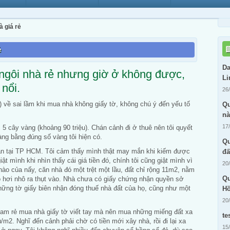
à giá rẻ
ẻ
Da
ngôi nhà rẻ nhưng giờ ở không được,
Li
nổi.
26
 về sai lầm khi mua nhà không giấy tờ, không chú ý đến yếu tố
Qu
n
17
 5 cây vàng (khoảng 90 triệu). Chán cảnh đi ở thuê nên tôi quyết
àng bằng đúng số vàng tôi hiện có.
Qu
sản tại TP HCM. Tôi cảm thấy mình thật may mắn khi kiếm được
đấ
ật mình khi nhìn thấy cái giá tiền đó, chính tôi cũng giật mình vì
20
 nào của nấy, căn nhà đó một trệt một lầu, đất chỉ rộng 11m2, nằm
Qu
 hơi nhô ra thụt vào. Nhà chưa có giấy chứng nhận quyền sở
hững tờ giấy biên nhận đóng thuế nhà đất của họ, cũng như một
Hồ
.
20
ham rẻ mua nhà giấy tờ viết tay mà nên mua những miếng đất xa
te
/m2. Nghĩ đến cảnh phải chờ có tiền mới xây nhà, rồi đi lại xa
15