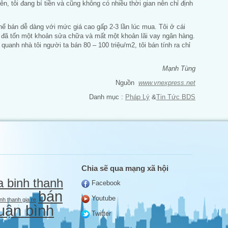
ên, tôi đang bí tiền và cũng không có nhiều thời gian nên chỉ định
hể bán dễ dàng với mức giá cao gấp 2-3 lần lúc mua. Tôi ở cái
ôi đã tốn một khoản sửa chữa và mất một khoản lãi vay ngân hàng.
quanh nhà tôi người ta bán 80 – 100 triệu/m2, tôi bán tính ra chỉ
Mạnh Tùng
Nguồn
www.vnexpress.net
Danh mục :
Pháp Lý
&
Tin Tức BDS
Chia sẽ qua mạng xã hội
a binh thanh
Facebook
bán
Youtube
nh thanh gia re
uận bình
Twitter