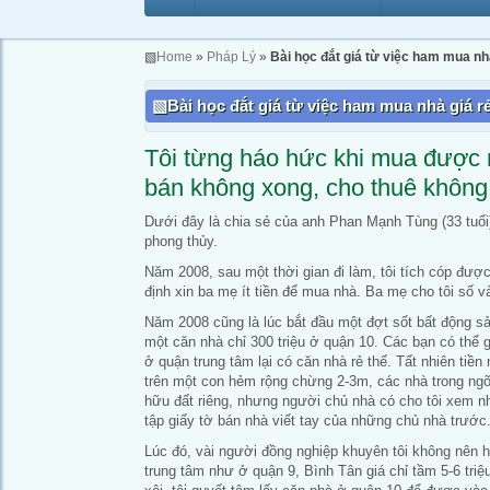
▧
Home
»
Pháp Lý
»
Bài học đắt giá từ việc ham mua nh
Bài học đắt giá từ việc ham mua nhà giá r
Tôi từng háo hức khi mua được 
bán không xong, cho thuê không 
Dưới đây là chia sẻ của anh Phan Mạnh Tùng (33 tuổi)
phong thủy.
Năm 2008, sau một thời gian đi làm, tôi tích cóp được
định xin ba mẹ ít tiền để mua nhà. Ba mẹ cho tôi số v
Năm 2008 cũng là lúc bắt đầu một đợt sốt bất động 
một căn nhà chỉ 300 triệu ở quận 10. Các bạn có thể gi
ở quận trung tâm lại có căn nhà rẻ thế. Tất nhiên tiền
trên một con hẻm rộng chừng 2-3m, các nhà trong ngõ
hữu đất riêng, nhưng người chủ nhà có cho tôi xem n
tập giấy tờ bán nhà viết tay của những chủ nhà trước
Lúc đó, vài người đồng nghiệp khuyên tôi không nên 
trung tâm như ở quận 9, Bình Tân giá chỉ tầm 5-6 triệu