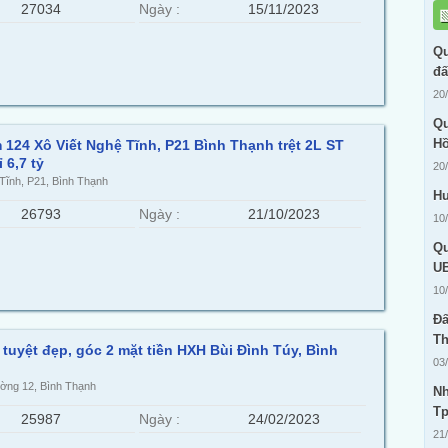
27034
Ngày :
15/11/2023
Qu
đấ
20
Qu
Hồ
124 Xô Viết Nghệ Tĩnh, P21 Bình Thạnh trệt 2L ST
 6,7 tỷ
20
Tĩnh, P21, Bình Thạnh
Hư
26793
Ngày :
21/10/2023
10
Qu
UB
10
Đấ
Th
tuyệt đẹp, góc 2 mặt tiền HXH Bùi Đình Túy, Bình
03
ường 12, Bình Thạnh
Nh
T
25987
Ngày :
24/02/2023
21