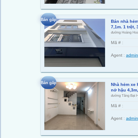
Bán gấp
Bán nhà hẻm
7,1m. 1 trệt,
đường Hoàng Hoa
Mã # :
Agent :
admin
Bán gấp
Nhà hẻm xe h
nở hậu 4,3m, 
đường Tăng Bạt H
Mã # :
Agent :
admin