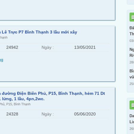
Đấ
 Lê Trực P7 Bình Thạnh 3 lầu mới xây
Th
Thạnh
03
24942
Ngày :
13/05/2021
Ng
Ri
ng
28
Bì
vữ
25
 đường Điện Biên Phủ, P15, Bình Thạnh, hẻm 71 Dt
 1 lửng, 1 lầu, 4pn,2wc.
Phủ, P15, Bình Thạnh
24328
Ngày :
05/06/2020
Da
Li
26