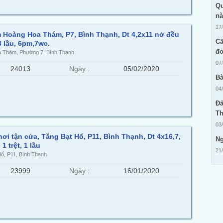
Qu
n
17
 Hoàng Hoa Thám, P7, Bình Thạnh, Dt 4,2x11 nở đều
Cấ
 3 lầu, 6pm,7wc.
đo
 Thám, Phường 7, Bình Thạnh
07
24013
Ngày :
05/02/2020
Bà
04
Đấ
Th
03
ơi tận cửa, Tăng Bạt Hổ, P11, Bình Thạnh, Dt 4x16,7,
Ng
1 trệt, 1 lầu
21
ổ, P11, Bình Thạnh
23999
Ngày :
16/01/2020