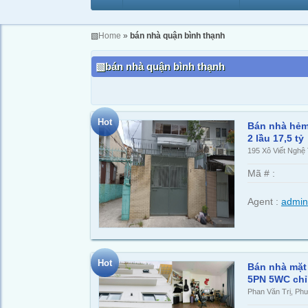
▧
Home
»
bán nhà quận bình thạnh
bán nhà quận bình thạnh
Hot
Bán nhà hẻm 
2 lầu 17,5 tỷ
195 Xô Viết Nghệ
Mã # :
Agent :
admin
Hot
Bán nhà mặt 
5PN 5WC chỉ 
Phan Văn Trị, Ph