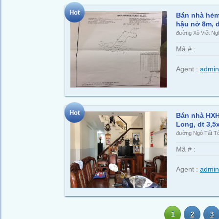
Hot
Bán nhà hẻm 
hậu nở 8m, d
đường Xô Viết Ng
Mã # :
Agent :
admin
Hot
Bán nhà HXH
Long, dt 3,5x
đường Ngô Tất Tố
Mã # :
Agent :
admin
1
2
3