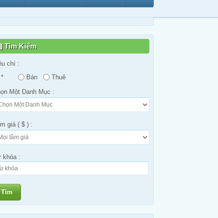
Tìm Kiếm
êu chí :
*
Bán
Thuê
ọn Một Danh Mục :
m giá ( $ ) :
 khóa :
Tìm