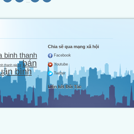
...
Chia sẽ qua mạng xã hội
a binh thanh
Facebook
bán
Youtube
nh thanh gia re
uận bình
Twitter
Liên kết Đối Tác