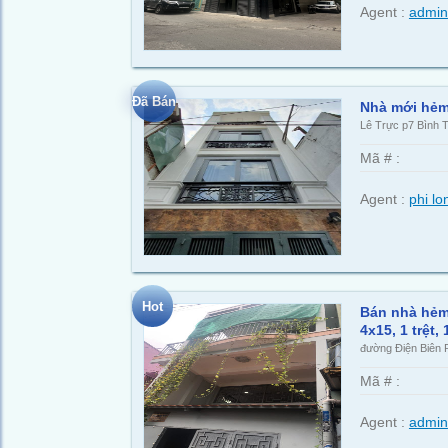
Agent :
admin
Đã Bán
Nhà mới hẻm
Lê Trực p7 Bình 
Mã # :
Agent :
phi lo
Hot
Bán nhà hẻm
4x15, 1 trệt,
đường Điện Biên 
Mã # :
Agent :
admin