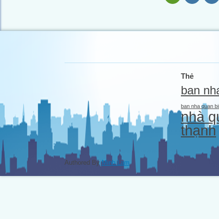
Thẻ
ban nh
ban nha quan bi
nhà q
thạnh
Authored By
Minh Lam