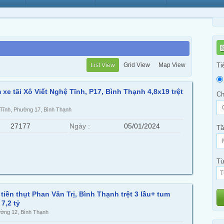
List View
Grid View
Map View
Ti
xe tãi Xô Viết Nghệ Tĩnh, P17, Bình Thạnh 4,8x19 trệt
Ch
 Tĩnh, Phường 17, Bình Thạnh
27177
Ngày :
05/01/2024
Tầ
Từ
tiền thụt Phan Văn Trị, Bình Thạnh trệt 3 lầu+ tum
7,2 tỷ
ường 12, Bình Thạnh