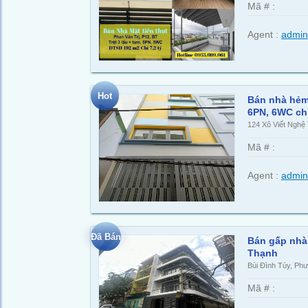
Mã # :
Agent :
admin
Hot
Bán nhà hẻm 
6PN, 6WC chỉ
124 Xô Viết Nghệ 
Mã # :
Agent :
admin
Đã Bán
Bán gấp nhà 
Thạnh
Bùi Đình Túy, Ph
Mã # :