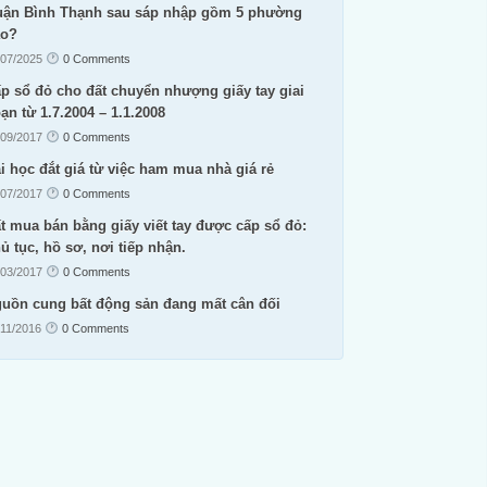
ận Bình Thạnh sau sáp nhập gồm 5 phường
ào?
/07/2025
0 Comments
p sổ đỏ cho đất chuyển nhượng giấy tay giai
ạn từ 1.7.2004 – 1.1.2008
/09/2017
0 Comments
i học đắt giá từ việc ham mua nhà giá rẻ
/07/2017
0 Comments
t mua bán bằng giấy viết tay được cấp sổ đỏ:
ủ tục, hồ sơ, nơi tiếp nhận.
/03/2017
0 Comments
uồn cung bất động sản đang mất cân đối
/11/2016
0 Comments