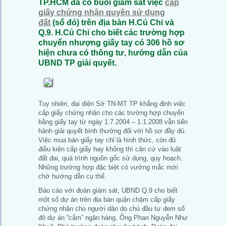
TP.HCM đã có buổi giám sát việc
cấp
giấy chứng nhận quyền sử dụng
đất
(sổ đỏ) trên địa bàn H.Củ Chi và
Q.9. H.Củ Chi cho biết các trường hợp
chuyển nhượng giấy tay có 306 hồ sơ
hiện chưa có thông tư, hướng dẫn của
UBND TP giải quyết.
Tuy nhiên, đại diện Sở TN-MT TP khẳng định việc
cấp giấy chứng nhận cho các trường hợp chuyển
bằng giấy tay từ ngày 1.7.2004 – 1.1.2008 vẫn tiến
hành giải quyết bình thường đối với hồ sơ đầy đủ.
Việc mua bán giấy tay chỉ là hình thức, còn đủ
điều kiện cấp giấy hay không thì căn cứ vào luật
đất đai, quá trình nguồn gốc sử dụng, quy hoạch.
Những trường hợp đặc biệt có vướng mắc mới
chờ hướng dẫn cụ thể.
Báo cáo với đoàn giám sát, UBND Q.9 cho biết
một số dự án trên địa bàn quận chậm cấp giấy
chứng nhận cho người dân do chủ đầu tư đem sổ
đỏ dự án “cắm” ngân hàng. Ông Phan Nguyễn Như