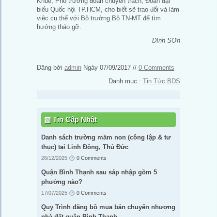
Khuê, Phó trưởng đoàn chuyên trách, Đoàn đại
biểu Quốc hội TP.HCM, cho biết sẽ trao đổi và làm
việc cụ thể với Bộ trưởng Bộ TN-MT để tìm
hướng tháo gỡ.
Đình SƠn
Đăng bởi
admin
Ngày 07/09/2017 //
0 Comments
Danh mục :
Tin Tức BDS
Tin Cập Nhật
Danh sách trường mầm non (công lập & tư
thục) tại Linh Đông, Thủ Đức
26/12/2025
0 Comments
Quận Bình Thạnh sau sáp nhập gồm 5
phường nào?
17/07/2025
0 Comments
Quy Trình đăng bộ mua bán chuyển nhượng
nhà đất quận Bình Thạnh