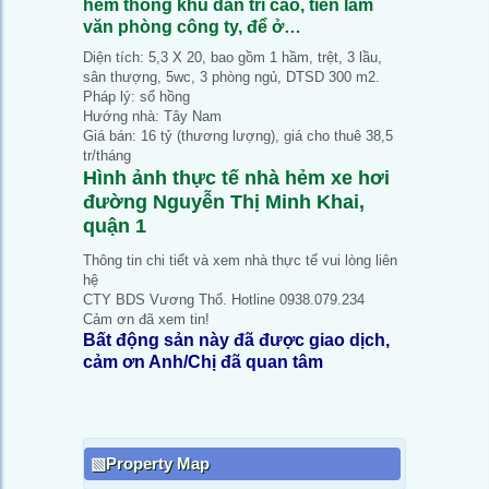
hẻm thông khu dân trí cao, tiền làm
văn phòng công ty, để ở…
Diện tích: 5,3 X 20, bao gồm 1 hầm, trệt, 3 lầu,
sân thượng, 5wc, 3 phòng ngủ, DTSD 300 m2.
Pháp lý: sổ hồng
Hướng nhà: Tây Nam
Giá bán: 16 tỷ (thương lượng), giá cho thuê 38,5
tr/tháng
Hình ảnh thực tế nhà hẻm xe hơi
đường Nguyễn Thị Minh Khai,
quận 1
Thông tin chi tiết và xem nhà thực tế vui lòng liên
hệ
CTY BDS Vương Thổ. Hotline 0938.079.234
Cảm ơn đã xem tin!
Bất động sản này đã được giao dịch,
cảm ơn Anh/Chị đã quan tâm
Property Map