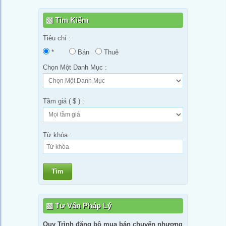
Tìm Kiếm
Tiêu chí :
*
Bán
Thuê
Chọn Một Danh Mục :
Tầm giá ( $ ) :
Từ khóa :
Tìm
Tư Vấn Pháp Lý
Quy Trình đăng bộ mua bán chuyển nhượng