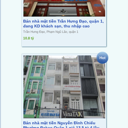
Bán nhà mặt tiền Trần Hưng Đạo, quận 1,
đang KD khách sạn, thu nhập cao
Trần Hưng Đạo, Phạm Ngũ Lão, quận 1
10.8 tỷ
Hot
Bán nhà mặt tiền Nguyễn Đình Chiểu
Phường Đakao Quận 1 giá 13.5 tỷ 4 lầu