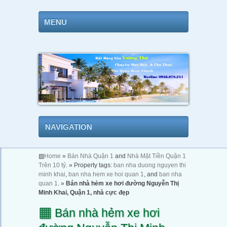
MENU
NAVIGATION
▧
Home
»
Bán Nhà Quận 1
and
Nhà Mặt Tiền Quận 1
Trên 10 tỷ
. » Property tags:
ban nha duong nguyen thi
minh khai
,
ban nha hem xe hoi quan 1
, and
ban nha
quan 1
. »
Bán nhà hẻm xe hơi đường Nguyễn Thị
Minh Khai, Quận 1, nhà cực đẹp
▦
Bán nhà hẻm xe hơi