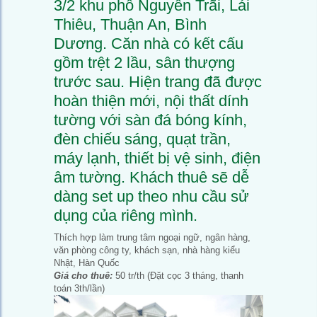
3/2 khu phố Nguyễn Trãi, Lái
Thiêu, Thuận An, Bình
Dương. Căn nhà có kết cấu
gồm trệt 2 lầu, sân thượng
trước sau. Hiện trang đã được
hoàn thiện mới, nội thất dính
tường với sàn đá bóng kính,
đèn chiếu sáng, quạt trần,
máy lạnh, thiết bị vệ sinh, điện
âm tường. Khách thuê sẽ dễ
dàng set up theo nhu cầu sử
dụng của riêng mình.
Thích hợp làm trung tâm ngoại ngữ, ngân hàng,
văn phòng công ty, khách sạn, nhà hàng kiểu
Nhật, Hàn Quốc
Giá cho thuê:
50 tr/th (Đặt cọc 3 tháng, thanh
toán 3th/lần)