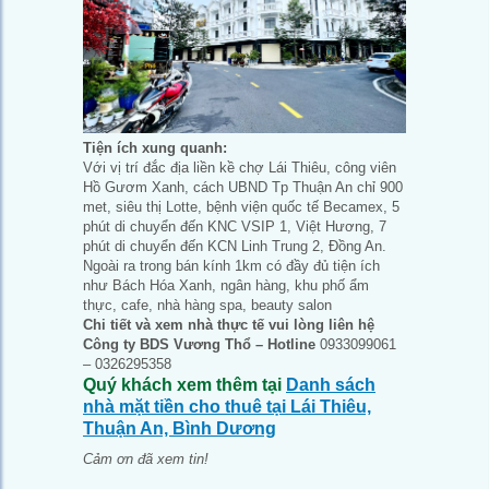
Tiện ích xung quanh:
Với vị trí đắc địa liền kề chợ Lái Thiêu, công viên
Hồ Gươm Xanh, cách UBND Tp Thuận An chỉ 900
met, siêu thị Lotte, bệnh viện quốc tế Becamex, 5
phút di chuyển đến KNC VSIP 1, Việt Hương, 7
phút di chuyển đến KCN Linh Trung 2, Đồng An.
Ngoài ra trong bán kính 1km có đầy đủ tiện ích
như Bách Hóa Xanh, ngân hàng, khu phố ẩm
thực, cafe, nhà hàng spa, beauty salon
Chi tiết và xem nhà thực tế vui lòng liên hệ
Công ty BDS Vương Thổ – Hotline
0933099061
– 0326295358
Quý khách xem thêm tại
Danh sách
nhà mặt tiền cho thuê tại Lái Thiêu,
Thuận An, Bình Dương
Cảm ơn đã xem tin!