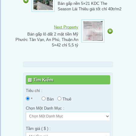
Bán gấp nền 5×21 KDC The
Season Lái Thiêu giá tốt chỉ 40tr/m2
Next Property
Bán gấp lô đất 2 mặt tiền Mỹ
Phước Tân Vạn, An Phú, Thuận An
5×42 chỉ 5,5 tỷ
Tìm Kiếm
Tiêu chí :
*
Bán
Thuê
Chọn Một Danh Mục :
Tầm giá ( $ ) :