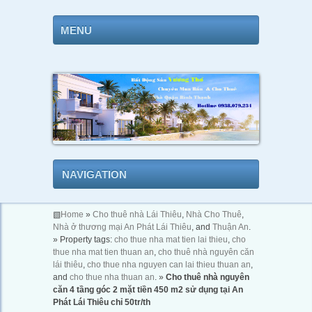
MENU
NAVIGATION
▧
Home
»
Cho thuê nhà Lái Thiêu
,
Nhà Cho Thuê
,
Nhà ở thương mại An Phát Lái Thiêu
, and
Thuận An
.
» Property tags:
cho thue nha mat tien lai thieu
,
cho
thue nha mat tien thuan an
,
cho thuê nhà nguyên căn
lái thiêu
,
cho thue nha nguyen can lai thieu thuan an
,
and
cho thue nha thuan an
. »
Cho thuê nhà nguyên
căn 4 tầng góc 2 mặt tiền 450 m2 sử dụng tại An
Phát Lái Thiêu chỉ 50tr/th