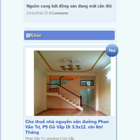
Nguồn cung bất động sản đang mất cân đối
21/11/2016
0 Comments
Khác
Hot
Cho thuê nhà nguyên căn đường Phan
Văn Trị, P5 Gò Vấp Dt 3.5x12. chỉ 6tr/
Tháng
Phan Văn Trị, phường 5 Gò Vấp