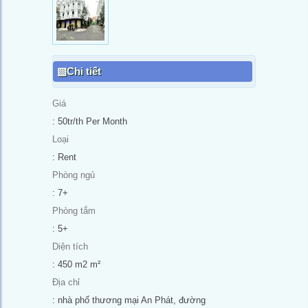
Chi tiết
Giá
: 50tr/th Per Month
Loại
: Rent
Phòng ngủ
: 7+
Phòng tắm
: 5+
Diện tích
: 450 m2 m²
Địa chỉ
: nhà phố thương mại An Phát, đường