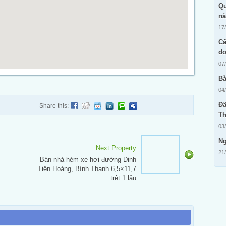
Qu
n
17
Cấ
đo
07
Bà
04
Đấ
Share this:
Th
03
Ng
Next Property
21
Bán nhà hẻm xe hơi đường Đinh
Tiên Hoàng, Bình Thạnh 6,5×11,7
trệt 1 lầu