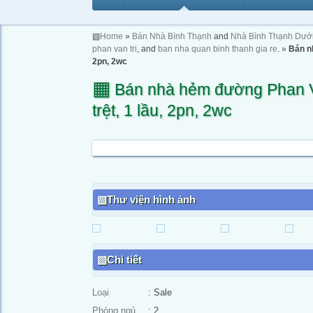
▧
Home
»
Bán Nhà Bình Thạnh
and
Nhà Bình Thạnh Dưới
phan van tri
, and
ban nha quan binh thanh gia re
. »
Bán nh
2pn, 2wc
▦
Bán nhà hẻm đường Phan Văn
trệt, 1 lầu, 2pn, 2wc
Thư viện hình ảnh
Chi tiết
Loại
: Sale
Phòng ngủ
: 2