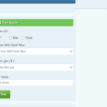
Tìm Kiếm
êu chí :
*
Bán
Thuê
ọn Một Danh Mục :
m giá ( $ ) :
 khóa :
Tìm