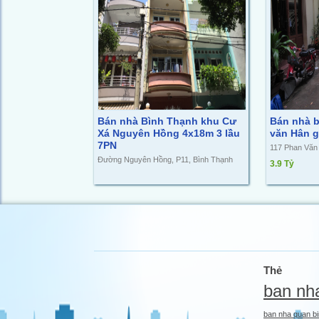
Bán nhà Bình Thạnh khu Cư
Bán nhà b
Xá Nguyên Hồng 4x18m 3 lầu
văn Hân gi
7PN
117 Phan Văn
Đường Nguyên Hồng, P11, Bình Thạnh
3.9 Tỷ
Thẻ
ban nh
ban nha quan bi