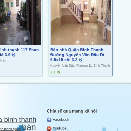
ình thạnh 117 Phan
Bán nhà Quận Bình Thạnh,
á 3.9 tỷ
Đường Nguyễn Văn Đậu Dt
5.5x15 chỉ 3.2 tỷ.
 Hân
Nguyễn Văn Đậu, Phường 11, Bình Thạnh
3.2 Tỷ
Chia sẽ qua mạng xã hội
a binh thanh
Facebook
bán
Youtube
nh thanh gia re