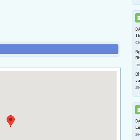
Đấ
Th
03
Ng
Ri
28
Bì
vữ
25
Da
Li
26