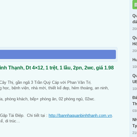
Qu
đấ
20
Qu
Hồ
20
Hư
10
ình Thạnh, Dt 4×12, 1 trệt, 1 lầu, 2pn, 2wc, giá 1.98
Qu
UB
ây Thị, gần ngã 3 Trần Quý Cáp với Phan Văn Trị.
học, bệnh viện, nhà mới, thiết kế đẹp, hẻm thoáng, an ninh,
10
Đấ
da, phòng khách, bếp+ phòng ăn, 02 phòng ngủ, 02wc.
Th
03
p Tài Điệp. Chi tiết tại :
http://bannhaquanbinhthanh.com.vn
.
Nh
ế, di trúc…
T
21