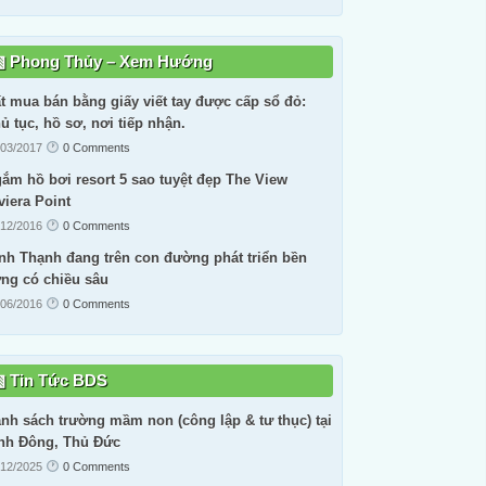
Phong Thủy – Xem Hướng
t mua bán bằng giấy viết tay được cấp sổ đỏ:
ủ tục, hồ sơ, nơi tiếp nhận.
/03/2017
0 Comments
ắm hồ bơi resort 5 sao tuyệt đẹp The View
viera Point
/12/2016
0 Comments
nh Thạnh đang trên con đường phát triển bền
ng có chiều sâu
/06/2016
0 Comments
Tin Tức BDS
nh sách trường mầm non (công lập & tư thục) tại
nh Đông, Thủ Đức
/12/2025
0 Comments