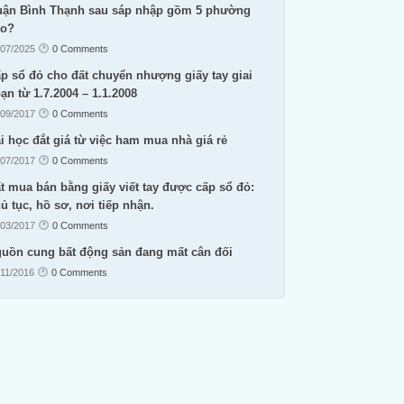
ận Bình Thạnh sau sáp nhập gồm 5 phường
ào?
/07/2025
0 Comments
p sổ đỏ cho đất chuyển nhượng giấy tay giai
ạn từ 1.7.2004 – 1.1.2008
/09/2017
0 Comments
i học đắt giá từ việc ham mua nhà giá rẻ
/07/2017
0 Comments
t mua bán bằng giấy viết tay được cấp sổ đỏ:
ủ tục, hồ sơ, nơi tiếp nhận.
/03/2017
0 Comments
uồn cung bất động sản đang mất cân đối
/11/2016
0 Comments