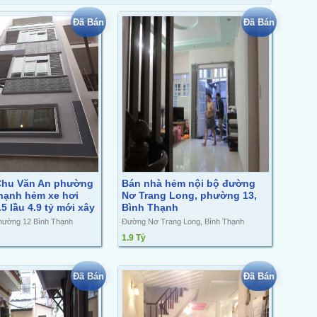
Đã Bán
Đã Bán
Chu Văn An phường
Bán nhà hẻm nội bộ đường
hạnh hẻm xe hơi
Nơ Trang Long, phường 13,
5 lầu 4.9 tỷ mới xây
Bình Thạnh
hường 12 Bình Thạnh
Đường Nơ Trang Long, Bình Thạnh
1.9 Tỷ
Đã Bán
Đã Bán