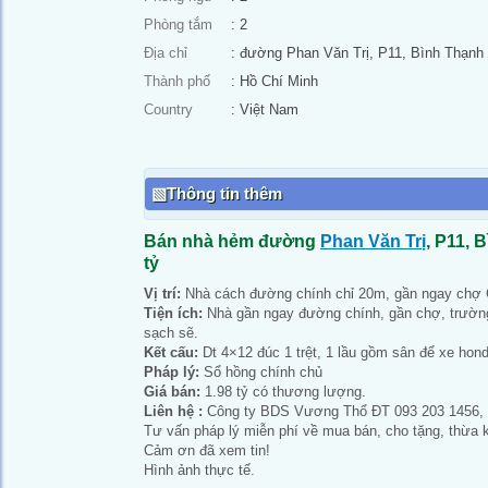
Phòng tắm
: 2
Địa chỉ
: đường Phan Văn Trị, P11, Bình Thạnh
Thành phố
: Hồ Chí Minh
Country
: Việt Nam
Thông tin thêm
Bán nhà hẻm đường
Phan Văn Trị
, P11, B
tỷ
Vị trí:
Nhà cách đường chính chỉ 20m, gần ngay chợ C
Tiện ích:
Nhà gần ngay đường chính, gần chợ, trường 
sạch sẽ.
Kết cấu:
Dt 4×12 đúc 1 trệt, 1 lầu gồm sân để xe hon
Pháp lý:
Sổ hồng chính chủ
Giá bán:
1.98 tỷ có thương lượng.
Liên hệ :
Công ty BDS Vương Thổ ĐT 093 203 1456, Gặ
Tư vấn pháp lý miễn phí về mua bán, cho tặng, thừa k
Cảm ơn đã xem tin!
Hình ảnh thực tế.