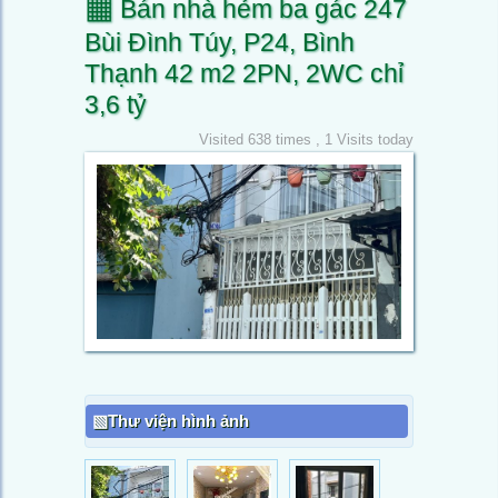
▦
Bán nhà hẻm ba gác 247
Bùi Đình Túy, P24, Bình
Thạnh 42 m2 2PN, 2WC chỉ
3,6 tỷ
Visited 638 times , 1 Visits today
Thư viện hình ảnh