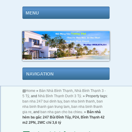
MENU
NAVIGATION
▧
Home
»
Bán Nhà Bình Thạnh
,
Nhà Bình Thạnh 3 -
5 Tỷ
, and
Nhà Bình Thạnh Dưới 3 Tỷ
. » Property tags:
ban nha 247 bui dinh tuy
,
ban nha binh thanh
,
ban
nha binh thanh gan trung tam
,
ban nha binh thanh
gia re
, and
ban nha gan cho ba chieu
. »
Bán nhà
hẻm ba gác 247 Bùi Đình Túy, P24, Bình Thạnh 42
m2 2PN, 2WC chỉ 3,6 tỷ