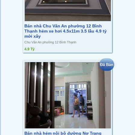
Bán nhà Chu Văn An phường 12 Bình
Thạnh hẻm xe hơi 4.5x11m 3.5 lầu 4.9 tỷ
mới xây
Chu Văn An phường 12 Bình Thạnh
4.9 Tỷ
Đã Bán
Bán nhà hẻm nội bộ đường Nơ Trang