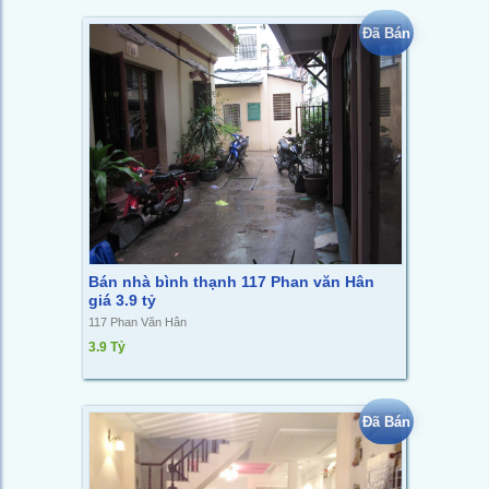
Đã Bán
Bán nhà bình thạnh 117 Phan văn Hân
giá 3.9 tỷ
117 Phan Văn Hân
3.9 Tỷ
Đã Bán