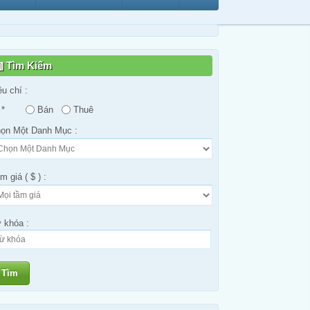
Tìm Kiếm
êu chí :
*
Bán
Thuê
ọn Một Danh Mục :
m giá ( $ ) :
 khóa :
Tìm