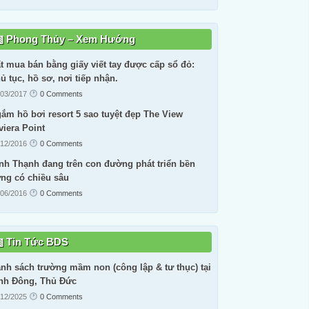
Phong Thủy – Xem Hướng
t mua bán bằng giấy viết tay được cấp sổ đỏ:
ủ tục, hồ sơ, nơi tiếp nhận.
/03/2017
0 Comments
ắm hồ bơi resort 5 sao tuyệt đẹp The View
viera Point
/12/2016
0 Comments
nh Thạnh đang trên con đường phát triển bền
ng có chiều sâu
/06/2016
0 Comments
Tin Tức BDS
nh sách trường mầm non (công lập & tư thục) tại
nh Đông, Thủ Đức
/12/2025
0 Comments