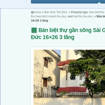
▧
Home
»
Bán Nhà Thủ Đức
. » Property tags:
ban biet thu
thu hiep binh chanh thu duc
, and
biet thu thu duc
. »
Bán b
16×26 3 tầng
▦
Bán biệt thự gần sông Sài
Đức 16×26 3 tầng