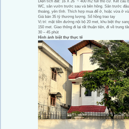
Diện tích đất: 16 X 26 ~ 400 m2 full thổ cư. Kết cấu 
WC, sân vườn trước sau và bên hông. Sân trước đậu 
thoáng, yên tĩnh. Thích hợp mua để ở, hoặc vừa ở v
Giá bán 35 tỷ thương lượng. Sổ hồng trao tay
Vị trí: mặt tiền đường nội bộ 20 met, khu biệt thự s
150 met. Giao thông đi lại rất thuận tiện, đi về trung 
30 – 45 phút
Hình ảnh biệt thự thực tế