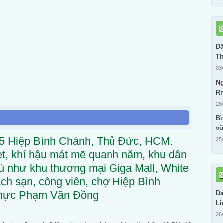
Đấ
Th
03
Ng
Ri
28
Bì
vữ
25 Hiệp Bình Chánh, Thủ Đức, HCM.
25
t, khí hậu mát mẽ quanh năm, khu dân
phú như khu thương mại Giga Mall, White
ch sạn, công viên, chợ Hiệp Bình
 thực Phạm Văn Đồng
Da
Li
26