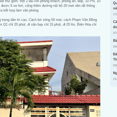
biệt thự gồm: trệt 2 lầu với phòng khách, phòng ăn, bếp, 10 PN, 10
Qu
được 6 xe hơi, cộng thêm đường nội bộ 20 met nên rất thông
n
ừa kết hợp làm văn phòng
17
ang trọng dân trí cao. Cách bờ sông 50 met, cách Phạm Văn Đồng
Cấ
tâm Q1 chỉ 20 phút, đi sân bay chỉ 15 phút, đi Dĩ An, Biên Hòa chỉ
đo
07
Bà
04
Đấ
Th
03
Ng
21