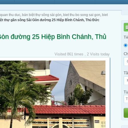
 quan thu duc
,
bán biệt thự sông sài gòn
,
biet thu bo song sai gon
,
biet
iệt thự gần sông Sài Gòn đường 25 Hiệp Bình Chánh, Thủ Đức
 Gòn đường 25 Hiệp Bình Chánh, Thủ
Ti
Ch
Visited 861 times , 2 Visits today
Tầ
Từ