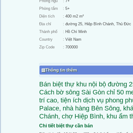
Phòng ngủ
: 7+
Phòng tắm
: 5+
Diện tích
: 400 m2 m²
Địa chỉ
: đường 25, Hiệp Bình Chánh, Thủ Đức
Thành phố
: Hồ Chí Minh
Country
: Việt Nam
Zip Code
: 700000
Thông tin thêm
Bán biệt thự khu nội bộ đường 
Cách bờ sông Sài Gòn chỉ 50 me
trí cao, tiện ích dịch vụ phong 
Palace, nhà hàng Bên Sông, khá
Chánh, chợ Hiệp Bình, khu ẩm
Chi tiết biệt thự cần bán