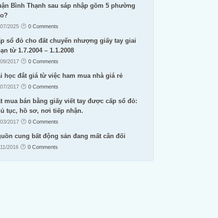
ận Bình Thạnh sau sáp nhập gồm 5 phường
ào?
/07/2025
0 Comments
p sổ đỏ cho đất chuyển nhượng giấy tay giai
ạn từ 1.7.2004 – 1.1.2008
/09/2017
0 Comments
i học đắt giá từ việc ham mua nhà giá rẻ
/07/2017
0 Comments
t mua bán bằng giấy viết tay được cấp sổ đỏ:
ủ tục, hồ sơ, nơi tiếp nhận.
/03/2017
0 Comments
uồn cung bất động sản đang mất cân đối
/11/2016
0 Comments