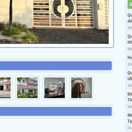
Qu
đấ
20
Qu
Hồ
20
Hư
10
Qu
UB
10
Đấ
Th
03
Nh
T
21