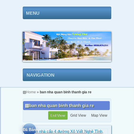
MENU
NAVIGATION
▧
Home
»
ban nha quan binh thanh gia re
ban nha quan binh thanh gia re
List View
Grid View
Map View
Đã Bán