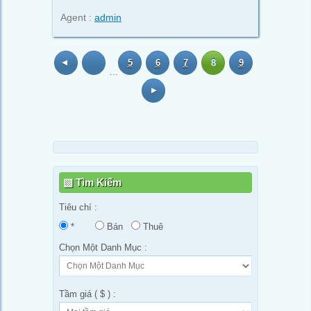
Agent :
admin
5
6
7
8
9
...
Tìm Kiếm
Tiêu chí :
*
Bán
Thuê
Chọn Một Danh Mục :
Tầm giá ( $ ) :