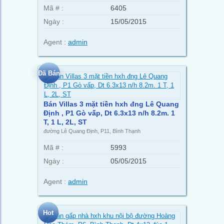
Mã # :
6405
Ngày :
15/05/2015
Agent :
admin
Đã Bán
Bán Villas 3 mặt tiền hxh đng Lê Quang
Định , P1 Gò vấp, Dt 6.3x13 n/h 8.2m. 1
T, 1 L, 2L, ST
đường Lê Quang Định, P11, Bình Thạnh
Mã # :
5993
Ngày :
05/05/2015
Agent :
admin
Hot